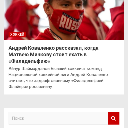
ХОККЕЙ
Андрей Коваленко рассказал, когда
Матвею Мичкову стоит ехать в
«Филадельфию»
Айнур Шаймарданов Бывший хоккеист команд
Национальной хоккейной лиги Андрей Коваленко
считает, что задрафтованному «Филадельфией
Флайерз» россиянину…
П
о
и