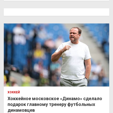
с
к
ХОККЕЙ
Хоккейное московское «Динамо» сделало
подарок главному тренеру футбольных
динамовцев