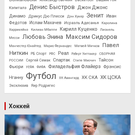
Александр Овечкин
Баскетбол
Денис Быстров
Джон Джонс
Кэпиталз
Зенит
Динамо
Иван
Дрикус Дю Плесси
Дэн Хукер
Федотов
Ислам Махачев
Исраэль Адесанья
Каролина
Кирилл Куценко
Харрикейнз
Килиан Мбаппе
Лионель
Максим Сидоров
Любовь Энина
Месси
Павел
Манчестер Юнайтед
Марио Фернандес
Матвей Мичков
Ниткин
Реал
РБ Спорт
СБОРНАЯ
РФС
Роберт Уиттакер
Спартак
Тайсон
РОССИИ
Сергей Семак
Стипе Миочич
Филадельфия Флайерз
Фьюри
Фрэнсис
УЕФА
ФИФА
Футбол
ХК ЦСКА
ХК СКА
Нганну
ХК Авангард
Эксклюзив
Яир Родригес
Хоккей