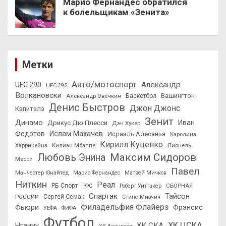
Марио Фернандес обратился
к болельщикам «Зенита»
Метки
Авто/мотоспорт
Александр
UFC 290
UFC 295
Волкановски
Вашингтон
Александр Овечкин
Баскетбол
Денис Быстров
Джон Джонс
Кэпиталз
Зенит
Динамо
Иван
Дрикус Дю Плесси
Дэн Хукер
Федотов
Ислам Махачев
Исраэль Адесанья
Каролина
Кирилл Куценко
Харрикейнз
Килиан Мбаппе
Лионель
Максим Сидоров
Любовь Энина
Месси
Павел
Манчестер Юнайтед
Марио Фернандес
Матвей Мичков
Ниткин
Реал
РБ Спорт
СБОРНАЯ
РФС
Роберт Уиттакер
Спартак
Тайсон
РОССИИ
Сергей Семак
Стипе Миочич
Филадельфия Флайерз
Фьюри
Фрэнсис
УЕФА
ФИФА
Футбол
ХК ЦСКА
ХК СКА
Нганну