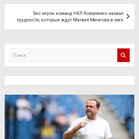
Навигация
Экс-игрок команд НХЛ Коваленко назвал
по
трудности, которые ждут Матвея Мичкова в лиге
записям
П
о
и
с
к