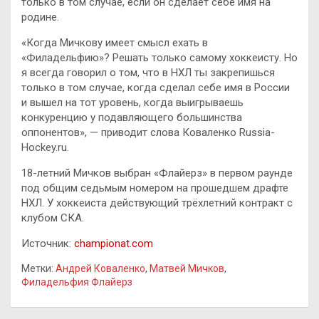
только в том случае, если он сделает себе имя на
родине.
«Когда Мичкову имеет смысл ехать в
«Филадельфию»? Решать только самому хоккеисту. Но
я всегда говорил о том, что в НХЛ ты закрепишься
только в том случае, когда сделал себе имя в России
и вышел на тот уровень, когда выигрываешь
конкуренцию у подавляющего большинства
оппонентов», — приводит слова Коваленко Russia-
Hockey.ru.
18-летний Мичков выбран «Флайерз» в первом раунде
под общим седьмым номером на прошедшем драфте
НХЛ. У хоккеиста действующий трёхлетний контракт с
клубом СКА.
Источник:
championat.com
Метки:
Андрей Коваленко
,
Матвей Мичков
,
Филадельфия Флайерз