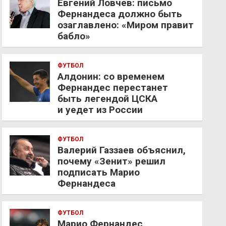
Евгений Ловчев: письмо
Фернандеса должно быть
озаглавлено: «Миром правит
бабло»
ФУТБОЛ
Алдонин: со временем
Фернандес перестанет
быть легендой ЦСКА
и уедет из России
ФУТБОЛ
Валерий Газзаев объяснил,
почему «Зенит» решил
подписать Марио
Фернандеса
ФУТБОЛ
Марио Фернандес