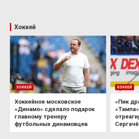
Хоккей
ХОККЕЙ
ХОККЕЙ
Хоккейное московское
«Пик др
«Динамо» сделало подарок
«Тампа»
главному тренеру
отреаги
футбольных динамовцев
Сергачё