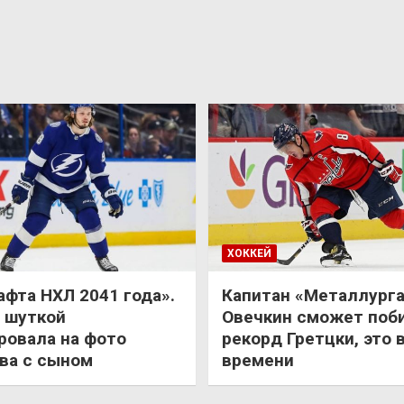
ХОККЕЙ
афта НХЛ 2041 года».
Капитан «Металлурга
 шуткой
Овечкин сможет поб
ровала на фото
рекорд Гретцки, это 
ва с сыном
времени