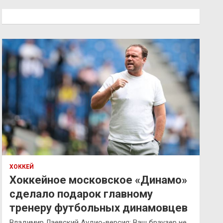
с
к
ХОККЕЙ
Хоккейное московское «Динамо»
сделало подарок главному
тренеру футбольных динамовцев
Владимир Лаевский Аудио-версия: Ваш браузер не