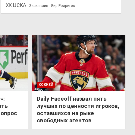
ХК ЦСКА
Эксклюзив
Яир Родригес
ХОККЕЙ
»:
Daily Faceoff назвал пять
ить
лучших по ценности игроков,
вопрос
оставшихся на рыке
свободных агентов