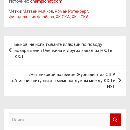
Источник:
championat.com
Метки:
Матвей Мичков
,
Роман Ротенберг
,
Филадельфия Флайерз
,
ХК СКА
,
ХК ЦСКА
Навигация
Быков: не испытывайте иллюзий по поводу
по
возвращения Овечкина и других звёзд из НХЛ в
КХЛ
записям
«Нет никакой лазейки». Журналист из США
объяснил ситуацию с меморандумом между КХЛ и
НХЛ
П
о
и