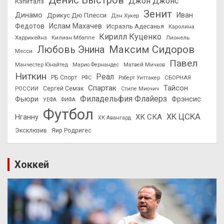
Денис Быстров
Джон Джонс
Кэпиталз
Зенит
Динамо
Иван
Дрикус Дю Плесси
Дэн Хукер
Федотов
Ислам Махачев
Исраэль Адесанья
Каролина
Кирилл Куценко
Харрикейнз
Килиан Мбаппе
Лионель
Максим Сидоров
Любовь Энина
Месси
Павел
Манчестер Юнайтед
Марио Фернандес
Матвей Мичков
Ниткин
Реал
РБ Спорт
СБОРНАЯ
РФС
Роберт Уиттакер
Спартак
Тайсон
РОССИИ
Сергей Семак
Стипе Миочич
Филадельфия Флайерз
Фьюри
Фрэнсис
УЕФА
ФИФА
Футбол
ХК ЦСКА
ХК СКА
Нганну
ХК Авангард
Эксклюзив
Яир Родригес
Хоккей