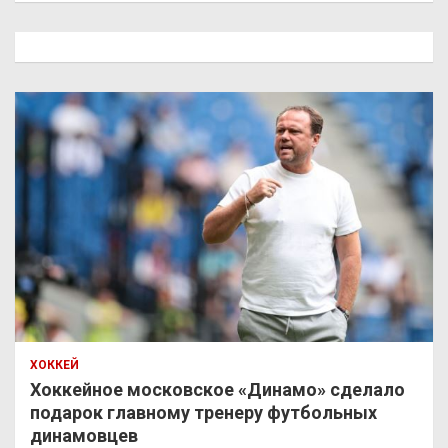
с
к
ХОККЕЙ
Хоккейное московское «Динамо» сделало
подарок главному тренеру футбольных
динамовцев