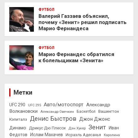
ФУТБОЛ
Валерий Газзаев объяснил,
почему «Зенит» решил подписать
Марио Фернандеса
ФУТБОЛ
Марио Фернандес обратился
к болельщикам «Зенита»
Метки
Авто/мотоспорт
Александр
UFC 290
UFC 295
Волкановски
Вашингтон
Александр Овечкин
Баскетбол
Денис Быстров
Джон Джонс
Кэпиталз
Зенит
Динамо
Иван
Дрикус Дю Плесси
Дэн Хукер
Федотов
Ислам Махачев
Исраэль Адесанья
Каролина