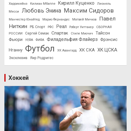
Кирилл Куценко
Харрикейнз
Килиан Мбаппе
Лионель
Максим Сидоров
Любовь Энина
Месси
Павел
Манчестер Юнайтед
Марио Фернандес
Матвей Мичков
Ниткин
Реал
РБ Спорт
СБОРНАЯ
РФС
Роберт Уиттакер
Спартак
Тайсон
РОССИИ
Сергей Семак
Стипе Миочич
Филадельфия Флайерз
Фьюри
Фрэнсис
УЕФА
ФИФА
Футбол
ХК ЦСКА
ХК СКА
Нганну
ХК Авангард
Эксклюзив
Яир Родригес
Хоккей