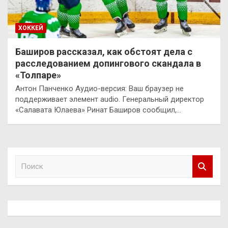
ХОККЕЙ
Баширов рассказал, как обстоят дела с
расследованием допингового скандала в
«Толпаре»
Антон Панченко Аудио-версия: Ваш браузер не
поддерживает элемент audio. Генеральный директор
«Салавата Юлаева» Ринат Баширов сообщил,…
П
о
и
с
к