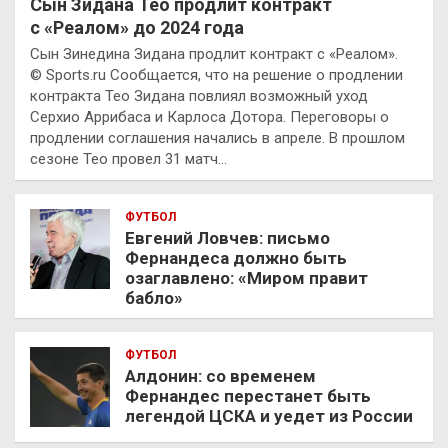
Сын Зидана Тео продлит контракт
с «Реалом» до 2024 года
Сын Зинедина Зидана продлит контракт с «Реалом».
© Sports.ru Сообщается, что на решение о продлении
контракта Тео Зидана повлиял возможный уход
Серхио Аррибаса и Карлоса Дотора. Переговоры о
продлении соглашения начались в апреле. В прошлом
сезоне Тео провел 31 матч…
ФУТБОЛ
Евгений Ловчев: письмо
Фернандеса должно быть
озаглавлено: «Миром правит
бабло»
ФУТБОЛ
Алдонин: со временем
Фернандес перестанет быть
легендой ЦСКА и уедет из России