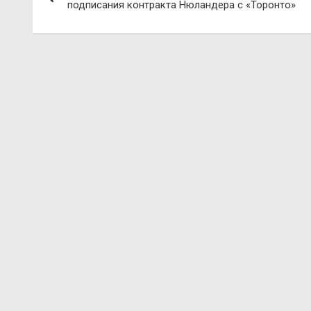
по
подписания контракта Нюландера с «Торонто»
записям