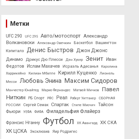
Метки
Авто/мотоспорт
Александр
UFC 290
UFC 295
Волкановски
Вашингтон
Александр Овечкин
Баскетбол
Денис Быстров
Джон Джонс
Кэпиталз
Зенит
Динамо
Иван
Дрикус Дю Плесси
Дэн Хукер
Федотов
Ислам Махачев
Исраэль Адесанья
Каролина
Кирилл Куценко
Харрикейнз
Килиан Мбаппе
Лионель
Максим Сидоров
Любовь Энина
Месси
Павел
Манчестер Юнайтед
Марио Фернандес
Матвей Мичков
Ниткин
Реал
РБ Спорт
СБОРНАЯ
РФС
Роберт Уиттакер
Спартак
Тайсон
РОССИИ
Сергей Семак
Стипе Миочич
Филадельфия Флайерз
Фьюри
УЕФА
ФИФА
Футбол
ХК СКА
Фрэнсис Нганну
ХК Авангард
ХК ЦСКА
Эксклюзив
Яир Родригес