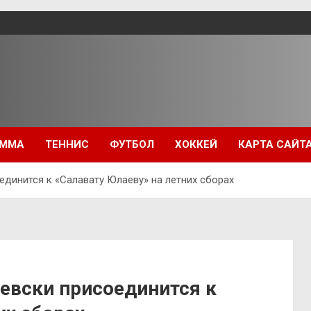
ММА
ТЕННИС
ФУТБОЛ
ХОККЕЙ
КАРТА САЙТ
единится к «Салавату Юлаеву» на летних сборах
левски присоединится к