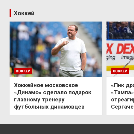
Хоккей
ХОККЕЙ
ХОККЕЙ
Хоккейное московское
«Пик др
«Динамо» сделало подарок
«Тампа»
главному тренеру
отреаги
футбольных динамовцев
Сергачё