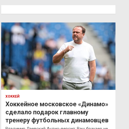
с
к
ХОККЕЙ
Хоккейное московское «Динамо»
сделало подарок главному
тренеру футбольных динамовцев
Владимир Лаевский Аудио-версия: Ваш браузер не