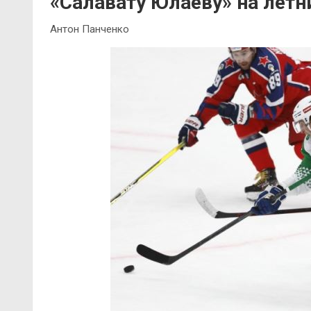
«Салавату Юлаеву» на летн
Антон Панченко