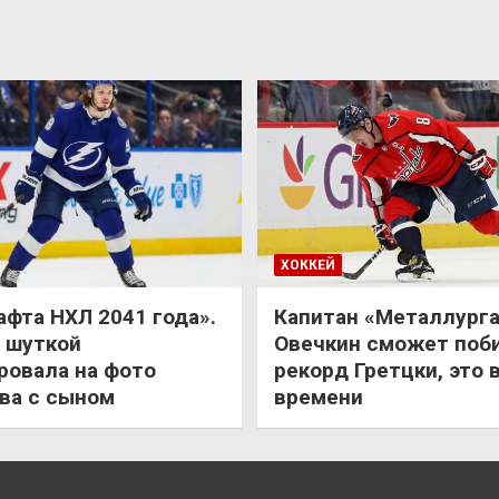
ХОККЕЙ
афта НХЛ 2041 года».
Капитан «Металлурга
 шуткой
Овечкин сможет поб
ровала на фото
рекорд Гретцки, это 
ва с сыном
времени