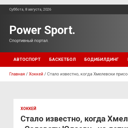
Перейти
Суббота, 8 августа, 2026
к
содержимому
Power Sport.
Спортивный портал.
АВТОСПОРТ
БАСКЕТБОЛ
БОДИБИЛДИНГ
Главная
Хоккей
Стало известно, когда Хмелевски присо
ХОККЕЙ
Стало известно, когда Хме