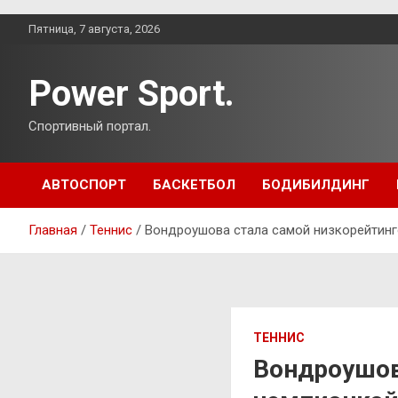
Перейти
Пятница, 7 августа, 2026
к
содержимому
Power Sport.
Спортивный портал.
АВТОСПОРТ
БАСКЕТБОЛ
БОДИБИЛДИНГ
Главная
Теннис
Вондроушова стала самой низкорейтинг
ТЕННИС
Вондроушов