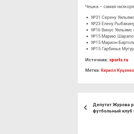
Чешка – самая низкоре
№31 Серену Уильямс 
№23 Елену Рыбакину 
№16 Винус Уильямс (
№15 Марию Шарапову
№15 Марион Бартоли
№15 Гарбинье Мугуру
Источник:
sports.ru
Метки:
Кирилл Куценк
Навигация
Депутат Журова ра
по
футбольный клуб 
записям