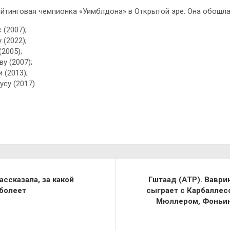
йтинговая чемпионка «Уимблдона» в Открытой эре. Она обошла
(2007);
(2022);
2005);
 (2007);
 (2013);
су (2017).
о
ссказала, за какой
Гштаад (ATP). Ваври
болеет
сыграет с Карбаллесо
Мюллером, Фоньин