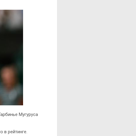
Гарбинье Мугуруса
 в рейтинге.