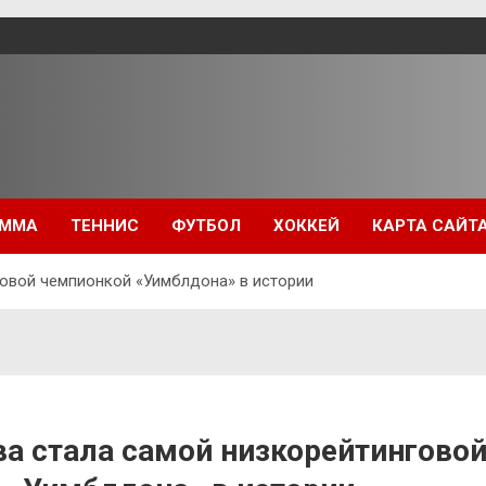
ММА
ТЕННИС
ФУТБОЛ
ХОККЕЙ
КАРТА САЙТ
овой чемпионкой «Уимблдона» в истории
а стала самой низкорейтингово