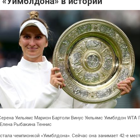
 «Уимблдона» в истории
Серена Уильямс Марион Бартоли Винус Уильямс Уимблдон WTA 
Елена Рыбакина Теннис
тала чемпионкой «Уимблдона». Сейчас она занимает 42-е место