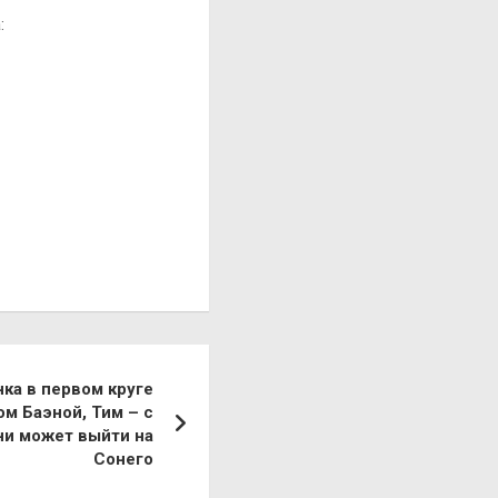
:
нка в первом круге
м Баэной, Тим – с
и может выйти на
Сонего