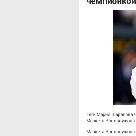
чемпионкой
Теги Мария Шарапова 
Маркета Вондроушова 
Маркета Вондроушова с