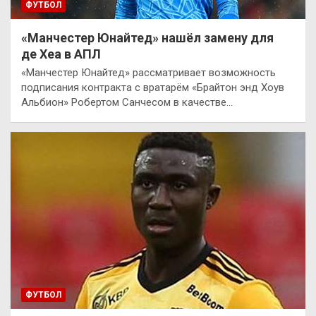
ФУТБОЛ
«Манчестер Юнайтед» нашёл замену для
де Хеа в АПЛ
«Манчестер Юнайтед» рассматривает возможность
подписания контракта с вратарём «Брайтон энд Хоув
Альбион» Робертом Санчесом в качестве…
ФУТБОЛ