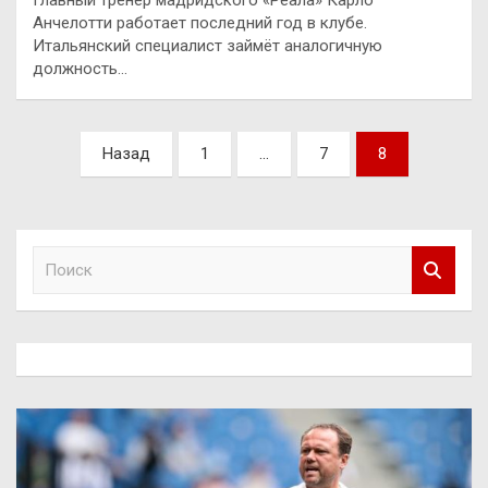
Главный тренер мадридского «Реала» Карло
Анчелотти работает последний год в клубе.
Итальянский специалист займёт аналогичную
должность…
Пагинация
Назад
1
…
7
8
записей
П
о
и
с
к