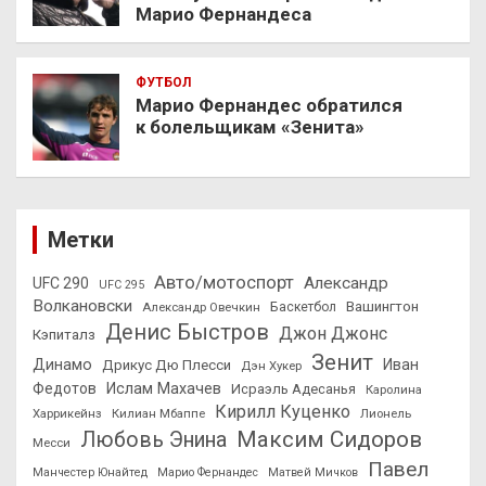
Марио Фернандеса
ФУТБОЛ
Марио Фернандес обратился
к болельщикам «Зенита»
Метки
Авто/мотоспорт
Александр
UFC 290
UFC 295
Волкановски
Вашингтон
Александр Овечкин
Баскетбол
Денис Быстров
Джон Джонс
Кэпиталз
Зенит
Динамо
Иван
Дрикус Дю Плесси
Дэн Хукер
Федотов
Ислам Махачев
Исраэль Адесанья
Каролина
Кирилл Куценко
Харрикейнз
Килиан Мбаппе
Лионель
Максим Сидоров
Любовь Энина
Месси
Павел
Манчестер Юнайтед
Марио Фернандес
Матвей Мичков