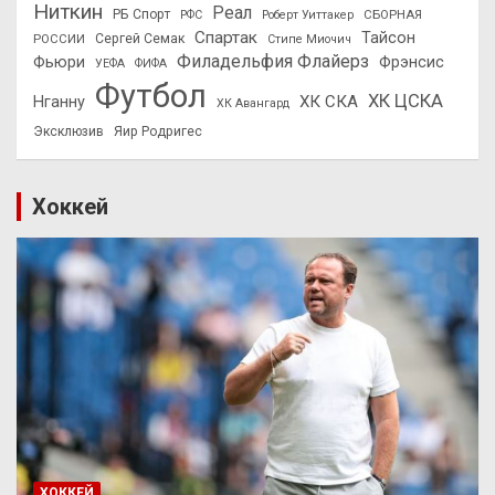
Ниткин
Реал
РБ Спорт
СБОРНАЯ
РФС
Роберт Уиттакер
Спартак
Тайсон
РОССИИ
Сергей Семак
Стипе Миочич
Филадельфия Флайерз
Фьюри
Фрэнсис
УЕФА
ФИФА
Футбол
ХК ЦСКА
ХК СКА
Нганну
ХК Авангард
Эксклюзив
Яир Родригес
Хоккей
ХОККЕЙ