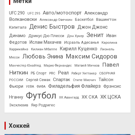
Метки
Авто/мотоспорт
Александр
UFC 290
UFC 295
Волкановски
Вашингтон
Александр Овечкин
Баскетбол
Денис Быстров
Джон Джонс
Кэпиталз
Зенит
Динамо
Иван
Дрикус Дю Плесси
Дэн Хукер
Федотов
Ислам Махачев
Исраэль Адесанья
Каролина
Кирилл Куценко
Харрикейнз
Килиан Мбаппе
Лионель
Максим Сидоров
Любовь Энина
Месси
Павел
Манчестер Юнайтед
Марио Фернандес
Матвей Мичков
Ниткин
Реал
РБ Спорт
СБОРНАЯ
РФС
Роберт Уиттакер
Спартак
Тайсон
РОССИИ
Сергей Семак
Стипе Миочич
Филадельфия Флайерз
Фьюри
Фрэнсис
УЕФА
ФИФА
Футбол
ХК ЦСКА
ХК СКА
Нганну
ХК Авангард
Эксклюзив
Яир Родригес
Хоккей