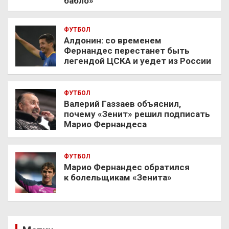
бабло»
ФУТБОЛ
Алдонин: со временем
Фернандес перестанет быть
легендой ЦСКА и уедет из России
ФУТБОЛ
Валерий Газзаев объяснил,
почему «Зенит» решил подписать
Марио Фернандеса
ФУТБОЛ
Марио Фернандес обратился
к болельщикам «Зенита»