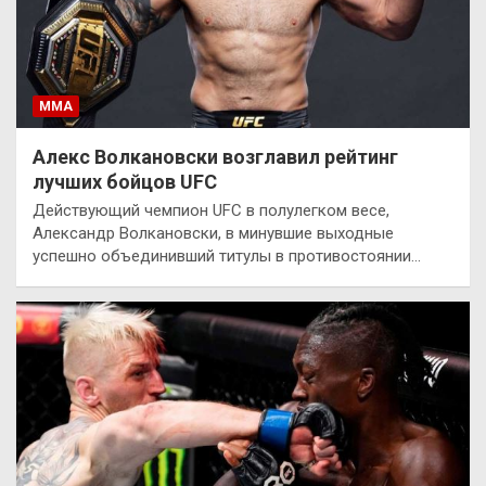
ММА
Алекс Волкановски возглавил рейтинг
лучших бойцов UFC
Действующий чемпион UFC в полулегком весе,
Александр Волкановски, в минувшие выходные
успешно объединивший титулы в противостоянии…