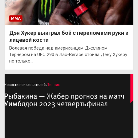
ММА
Дэн Хукер выиграл бой с переломами руки и
лицевой кости
Волевая победа над американцем Джэлином
Тернером на UFC 290 в Лас-Вегасе стоила Дэну Хукеру
не только…