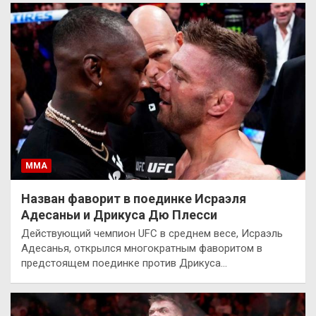
ММА
Назван фаворит в поединке Исраэля
Адесаньи и Дрикуса Дю Плесси
Действующий чемпион UFC в среднем весе, Исраэль
Адесанья, открылся многократным фаворитом в
предстоящем поединке против Дрикуса…