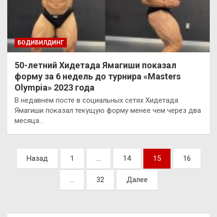
БОДИБИЛДИНГ
50-летний Хидетада Ямагиши показал
форму за 6 недель до турнира «Masters
Olympia» 2023 года
В недавнем посте в социальных сетях Хидетада
Ямагиши показал текущую форму менее чем через два
месяца…
Пагинация
Назад
1
…
14
15
16
записей
…
32
Далее