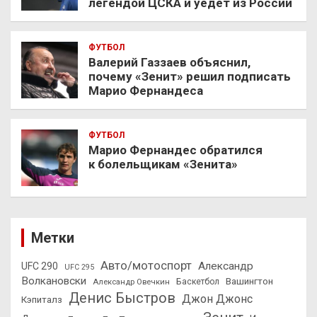
легендой ЦСКА и уедет из России
ФУТБОЛ
Валерий Газзаев объяснил,
почему «Зенит» решил подписать
Марио Фернандеса
ФУТБОЛ
Марио Фернандес обратился
к болельщикам «Зенита»
Метки
Авто/мотоспорт
Александр
UFC 290
UFC 295
Волкановски
Вашингтон
Александр Овечкин
Баскетбол
Денис Быстров
Джон Джонс
Кэпиталз