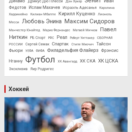
Зенит
Динамо
Иван
Дрикус Дю Плесси
Дэн Хукер
Федотов
Ислам Махачев
Исраэль Адесанья
Каролина
Кирилл Куценко
Харрикейнз
Килиан Мбаппе
Лионель
Максим Сидоров
Любовь Энина
Месси
Павел
Манчестер Юнайтед
Марио Фернандес
Матвей Мичков
Ниткин
Реал
РБ Спорт
СБОРНАЯ
РФС
Роберт Уиттакер
Спартак
Тайсон
РОССИИ
Сергей Семак
Стипе Миочич
Филадельфия Флайерз
Фьюри
Фрэнсис
УЕФА
ФИФА
Футбол
ХК ЦСКА
ХК СКА
Нганну
ХК Авангард
Эксклюзив
Яир Родригес
Хоккей