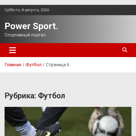
Перейти
Суббота, 8 августа, 2026
к
содержимому
Power Sport.
Спортивный портал.
Главная
Футбол
Страница 6
Рубрика:
Футбол