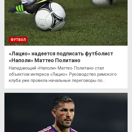
ФУТБОЛ
«Лацио» надеется подписать футболист
«Наполи» Маттео Политано
Нападающий «Наполи» Маттео Политано стал
объектом интереса «Лацио». Руководство римского
клуба уже провела начальные переговоры по…