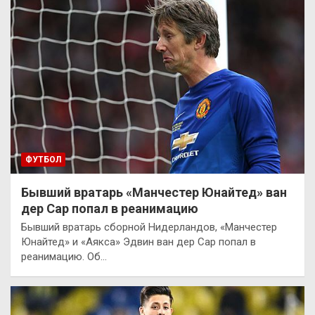
ФУТБОЛ
Бывший вратарь «Манчестер Юнайтед» ван
дер Сар попал в реанимацию
Бывший вратарь сборной Нидерландов, «Манчестер
Юнайтед» и «Аякса» Эдвин ван дер Сар попал в
реанимацию. Об…