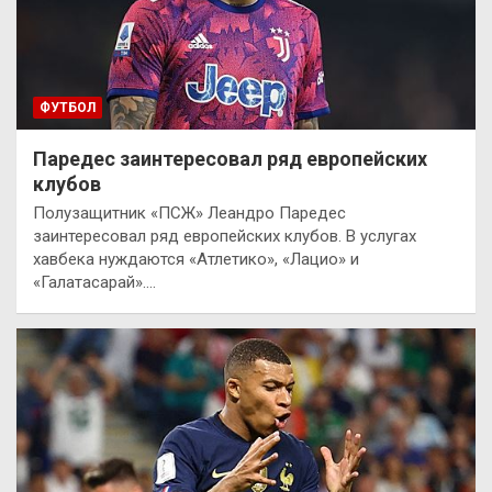
ФУТБОЛ
Паредес заинтересовал ряд европейских
клубов
Полузащитник «ПСЖ» Леандро Паредес
заинтересовал ряд европейских клубов. В услугах
хавбека нуждаются «Атлетико», «Лацио» и
«Галатасарай».…