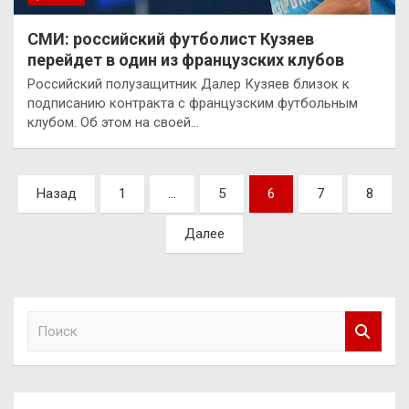
СМИ: российский футболист Кузяев
перейдет в один из французских клубов
Российский полузащитник Далер Кузяев близок к
подписанию контракта с французским футбольным
клубом. Об этом на своей…
Пагинация
Назад
1
…
5
6
7
8
записей
Далее
П
о
и
с
к