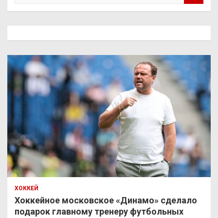
и
с
к
ХОККЕЙ
Хоккейное московское «Динамо» сделало
подарок главному тренеру футбольных