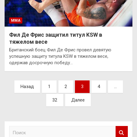
ММА
Фил Де Фрис защитил титул KSW в
тяжелом весе
Британский боец Фил Де Фрис провел девятую
успешную защиту титула KSW в тяжелом весе,
одержав досрочную победу…
Пагинация
Назад
1
2
3
4
…
записей
32
Далее
П
о