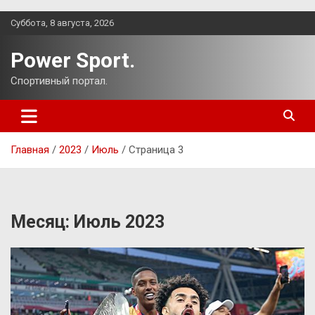
Перейти
Суббота, 8 августа, 2026
к
содержимому
Power Sport.
Спортивный портал.
Главная
2023
Июль
Страница 3
Месяц:
Июль 2023