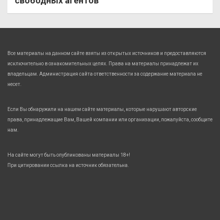
свободных агентов
Все материалы на данном сайте взяты из открытых источников и предоставляются
исключительно в ознакомительных целях. Права на материалы принадлежат их
владельцам. Администрация сайта ответственности за содержание материала не
несет.
Если Вы обнаружили на нашем сайте материалы, которые нарушают авторские
права, принадлежащие Вам, Вашей компании или организации, пожалуйста, сообщите
нам.
На сайте могут быть опубликованы материалы 18+!
При цитировании ссылка на источник обязательна.