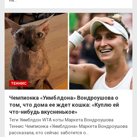
на…
ТЕННИС
Чемпионка «Уимблдона» Вондроушова о
том, что дома ее ждет кошка: «Куплю ей
что-нибудь вкусненькое»
Теги Уимблдон WTA коты Маркета Вондроушова
Теннис Чемпионка «Уимблдона» Маркета Вондроушова
рассказала, кто сейчас заботится о…