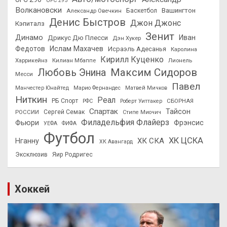
UFC 295
Волкановски
Вашингтон
Александр Овечкин
Баскетбол
Денис Быстров
Джон Джонс
Кэпиталз
Зенит
Динамо
Иван
Дрикус Дю Плесси
Дэн Хукер
Федотов
Ислам Махачев
Исраэль Адесанья
Каролина
Кирилл Куценко
Харрикейнз
Килиан Мбаппе
Лионель
Максим Сидоров
Любовь Энина
Месси
Павел
Манчестер Юнайтед
Марио Фернандес
Матвей Мичков
Ниткин
Реал
РБ Спорт
СБОРНАЯ
РФС
Роберт Уиттакер
Спартак
Тайсон
РОССИИ
Сергей Семак
Стипе Миочич
Филадельфия Флайерз
Фьюри
Фрэнсис
УЕФА
ФИФА
Футбол
ХК ЦСКА
ХК СКА
Нганну
ХК Авангард
Эксклюзив
Яир Родригес
Хоккей