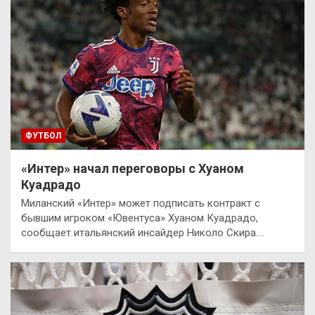
ФУТБОЛ
«Интер» начал переговоры с Хуаном
Куадрадо
Миланский «Интер» может подписать контракт с
бывшим игроком «Ювентуса» Хуаном Куадрадо,
сообщает итальянский инсайдер Николо Скира.…