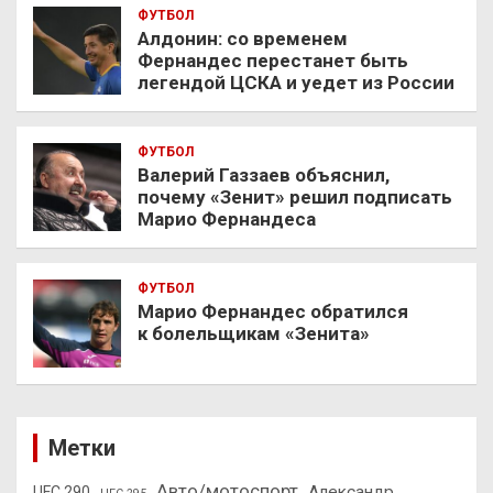
ФУТБОЛ
Алдонин: со временем
Фернандес перестанет быть
легендой ЦСКА и уедет из России
ФУТБОЛ
Валерий Газзаев объяснил,
почему «Зенит» решил подписать
Марио Фернандеса
ФУТБОЛ
Марио Фернандес обратился
к болельщикам «Зенита»
Метки
Авто/мотоспорт
Александр
UFC 290